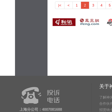
|<
<
1
2
3
4
5
关于
了解神
合作伙
上海分公司：4007081688
招贤纳