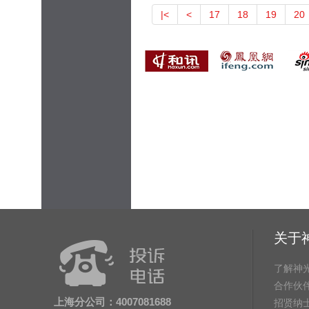
|<
<
17
18
19
20
关于
了解神
合作伙
上海分公司：4007081688
招贤纳