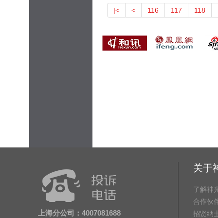
|<
<
116
117
118
关于
了解神
合作伙
上海分公司：4007081688
招贤纳