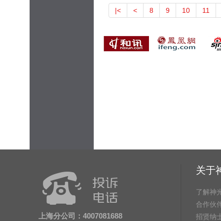
|<
<
8
9
10
11
关于
了解神
合作伙
上海分公司：4007081688
招贤纳