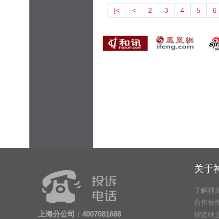
|<
<
2
3
4
5
6
关于
了解神
合作伙
上海分公司：4007081688
招贤纳