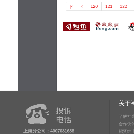
|<
<
120
121
122
关于
了解神
合作伙
上海分公司：4007081688
招贤纳