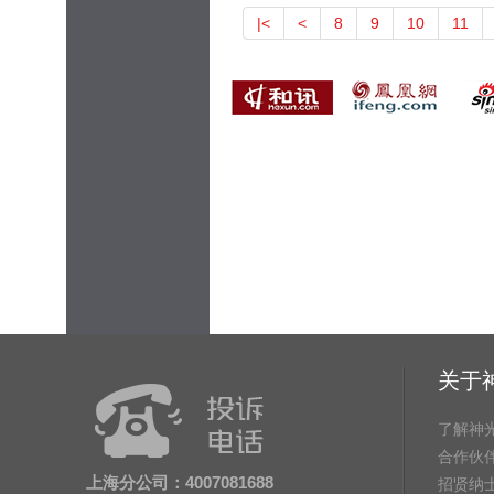
|<
<
8
9
10
11
关于
了解神
合作伙
上海分公司：4007081688
招贤纳