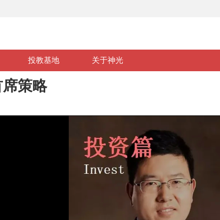
投教基地
关于神光
基础知识
政策法规
风险警示
投资维权
投教视频
投教活动
基地介绍
投资经典
首席策略