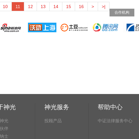
10
11
12
13
14
15
16
>
>|
合作机构
于神光
神光服务
帮助中心
神光
投顾产品
中证法律服务中心
伙伴
纳士