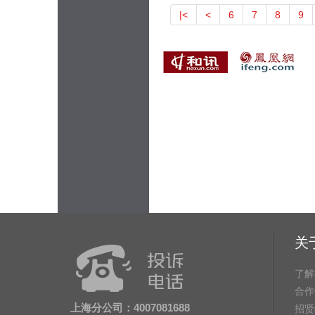
|<
<
6
7
8
9
关
了解
合作
上海分公司：4007081688
招贤