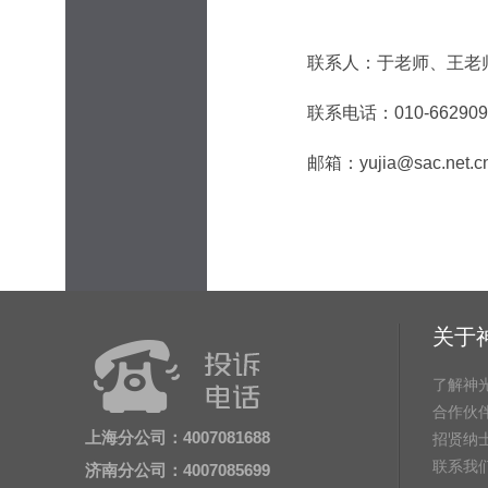
联系人：于老师、王老
联系电话：010-66290916
邮箱：yujia@sac.net.cn；
关于
了解神
合作伙
上海分公司：4007081688
招贤纳
联系我
济南分公司：4007085699