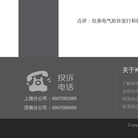
点评：欣泰电气欺诈发行和
关于
了解神
合作伙
上海分公司：4007081688
招贤纳
联系我
济南分公司：4007085699
Cop