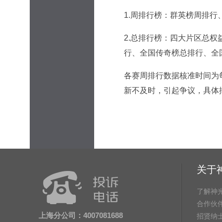
1.周排行榜：群英榜周排
2.总排行榜：四大片区总
行、全国传奇榜总排行、全
各赛周排行数据核准时间为每
新不及时，引起争议，具体
关于
了解神
合作伙
上海分公司：4007081688
招贤纳