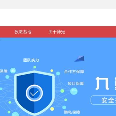
投教基地
关于神光
基础知识
政策法规
风险警示
投资维权
投教视频
投教活动
基地介绍
投资经典