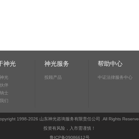
于神光
神光服务
帮助中心
神光
投顾产品
中证法律服务中心
伙伴
纳士
我们
opyright 1998-2026 山东神光咨询服务有限责任公司 .All Rights Reserve
投资有风险，入市需谨慎！
鲁ICP备09086612号